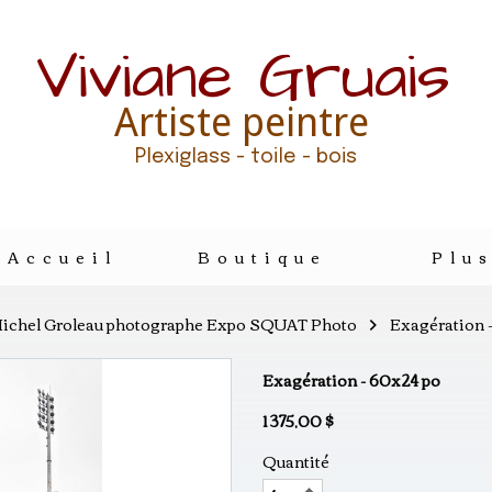
Viviane Gruais
Artiste peintre
Plexiglass - toile - bois
Accueil
Boutique
Plu
Michel Groleau photographe Expo SQUAT Photo
Exagération 
Exagération - 60x24 po
1 375,00 $
Quantité