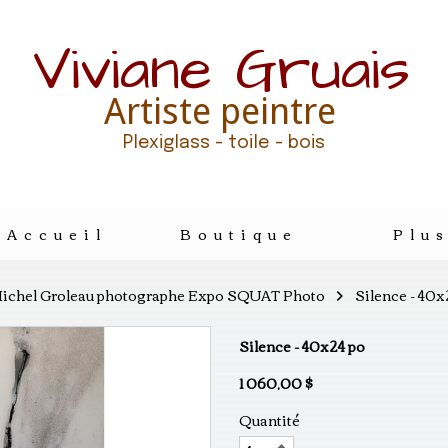
Viviane Gruais
Artiste peintre
Plexiglass - toile - bois
Accueil
Boutique
Plu
Michel Groleau photographe Expo SQUAT Photo
Silence - 40x
Silence - 40x24 po
1 060,00 $
Quantité