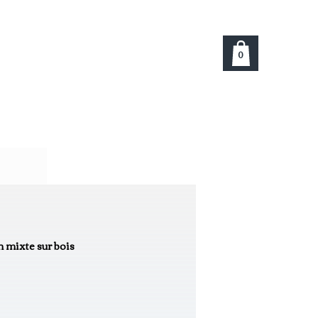
0
s
h mixte sur bois