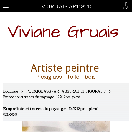
V GRUAIS ARTISTE
0
Viviane Gruais
Artiste peintre
Plexiglass - toile - bois
Boutique
PLEXIGLASS - ART ABSTRAIT ET FIGURATIF
Empreinte et traces du paysage - 12X12po - plexi
Empreinte et traces du paysage - 12X12po - plexi
435,00 $