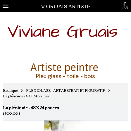
V GRUAIS ARTISTE
0
Viviane Gruais
Artiste peintre
Plexiglass - toile - bois
Boutique
PLEXIGLASS - ART ABSTRAIT ET FIGURATIF
La plénitude - 48X24 pouces
La plénitude - 48X24 pouces
1 900,00 $