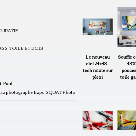
IGURATIF
SS, TOILE ET BOIS
Le nouveau
Souffle c
ciel 24x48 -
- 48X
tech mixte sur
pouces
plexi
toile ga
t-Paul
leau photographe Expo SQUAT Photo