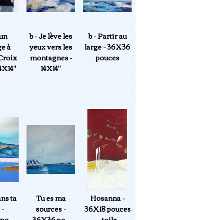
'un
b - Je lève les
b - Partir au
e à
yeux vers les
large - 36X36
 Croix
montagnes -
pouces
4X14"
14X14"
ns ta
Tu es ma
Hosanna -
 -
sources -
36X18 pouces
po -
36X36 po -
- toile