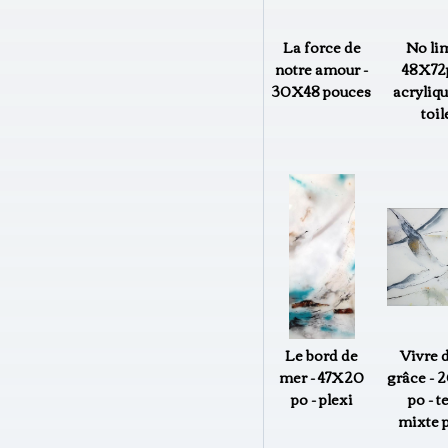
La force de
No lim
notre amour -
48X72p
30X48 pouces
acryliqu
toil
Le bord de
Vivre d
mer - 47X20
grâce - 
po - plexi
po - t
mixte p