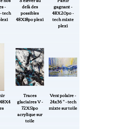
de nos
S'élever au
Partir
s -
delà des
gagnant -
 tech
possibles
48X20po -
lexi
48X18po plexi
tech mixte
plexi
nir
Traces
Vent polaire -
 48X4
glaciaires V -
24x36 " - tech
es
72X51po
mixte sur toile
acrylique sur
toile