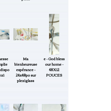
messe
Ma
e - God bless
plie
bienheureuse
our home -
dispo
espérance -
48X12
exi
24x48po sur
POUCES
plexiglass