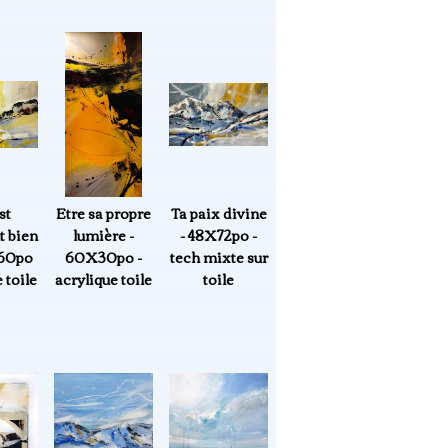
st
Etre sa propre
Ta paix divine
t bien
lumière -
- 48X72po -
X60po
60X30po -
tech mixte sur
 toile
acrylique toile
toile