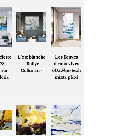
éleste
L'oie blanche
Les fleuves
72
- Rallye
d'eaux vives
 sur
Cultur'art -
60x24po tech
lerie
mixte plexi