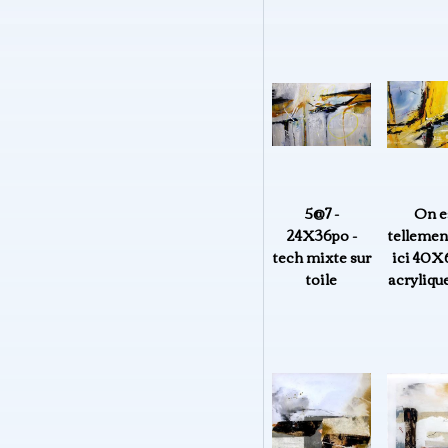
5@7 -
On e
24X36po -
tellemen
tech mixte sur
ici 40
toile
acrylique