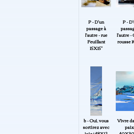
P - D'un
P - D
passage à
passag
l'autre - rue
l'autre -
Feuillant
rousse 1
15X15"
b - Oui, vous
Vivre da
sortirez avec
paix
joie ! 48X12
40X30