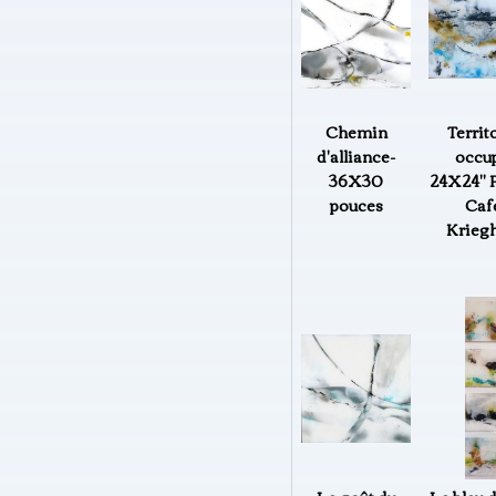
Chemin
Territ
d'alliance-
occup
36X30
24X24" P
pouces
Caf
Kriegh