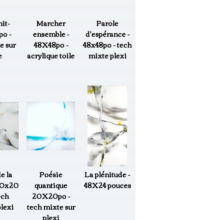
it-
Marcher
Parole
o -
ensemble -
d'espérance -
e sur
48X48po -
48x48po - tech
e
acrylique toile
mixte plexi
e la
Poésie
La plénitude -
20x20
quantique
48X24 pouces
ech
20X20po -
lexi
tech mixte sur
plexi