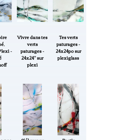
oire
Vivre dans tes
Tes verts
é,
verts
paturages -
lexi -
paturages -
24x24po sur
é
24x24" sur
plexiglass
off
plexi