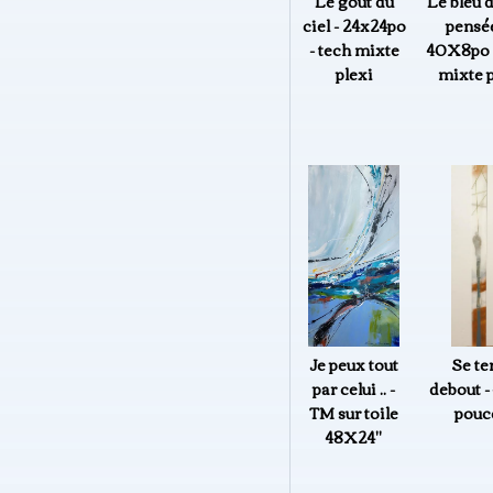
Le goût du
Le bleu 
ciel - 24x24po
pensée
- tech mixte
40X8po -
plexi
mixte p
Je peux tout
Se te
par celui .. -
debout -
TM sur toile
pouc
48X24"