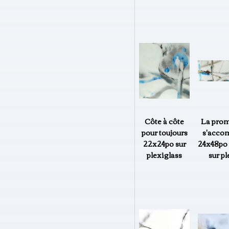
Côte à côte
La pro
pour toujours
s'accom
22x24po sur
24x48po 
plexiglass
sur pl