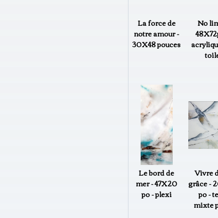
La force de
No lim
notre amour -
48X72p
30X48 pouces
acryliqu
toil
Le bord de
Vivre d
mer - 47X20
grâce - 
po - plexi
po - t
mixte p