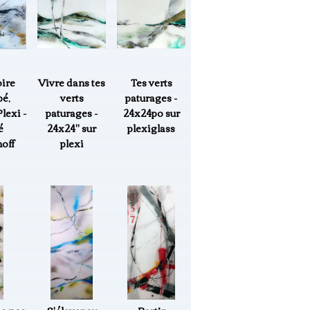
oire
Vivre dans tes
Tes verts
é,
verts
paturages -
lexi -
paturages -
24x24po sur
é
24x24" sur
plexiglass
off
plexi