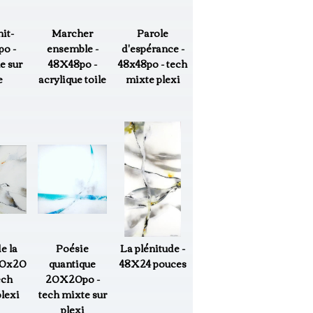
it-
Marcher
Parole
o -
ensemble -
d'espérance -
e sur
48X48po -
48x48po - tech
e
acrylique toile
mixte plexi
e la
Poésie
La plénitude -
20x20
quantique
48X24 pouces
ech
20X20po -
lexi
tech mixte sur
plexi