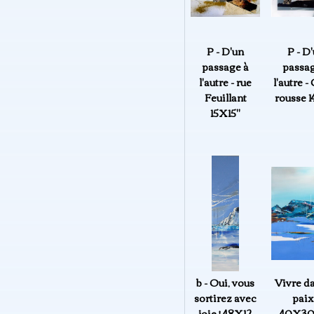
P - D'un
P - D
passage à
passag
l'autre - rue
l'autre -
Feuillant
rousse 1
15X15"
b - Oui, vous
Vivre da
sortirez avec
paix
joie ! 48X12
40X30