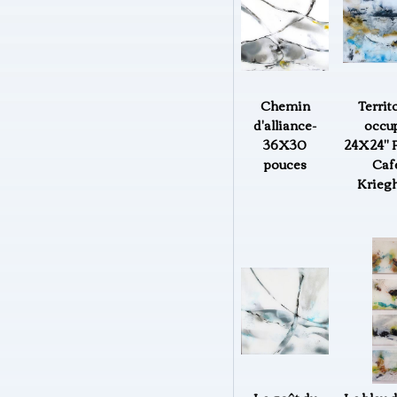
Chemin
Territ
d'alliance-
occup
36X30
24X24" P
pouces
Caf
Kriegh