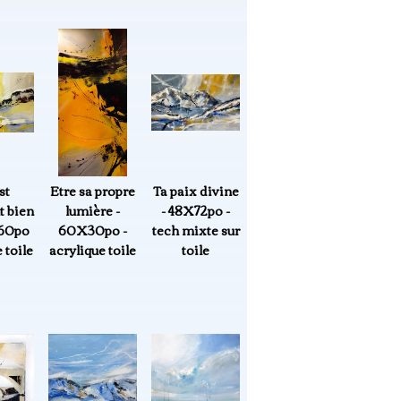
st
Etre sa propre
Ta paix divine
t bien
lumière -
- 48X72po -
X60po
60X30po -
tech mixte sur
 toile
acrylique toile
toile