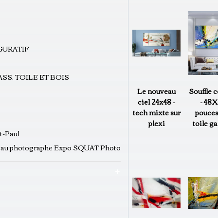
IGURATIF
SS, TOILE ET BOIS
Le nouveau
Souffle c
ciel 24x48 -
- 48X
tech mixte sur
pouces
plexi
toile ga
t-Paul
leau photographe Expo SQUAT Photo