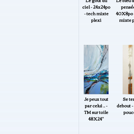
Le goût du
Le bleu 
ciel - 24x24po
pensée
- tech mixte
40X8po -
plexi
mixte p
Je peux tout
Se te
par celui .. -
debout -
TM sur toile
pouc
48X24"