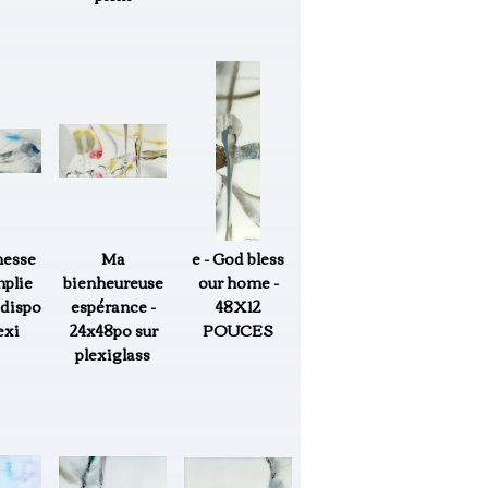
messe
Ma
e - God bless
plie
bienheureuse
our home -
dispo
espérance -
48X12
exi
24x48po sur
POUCES
plexiglass