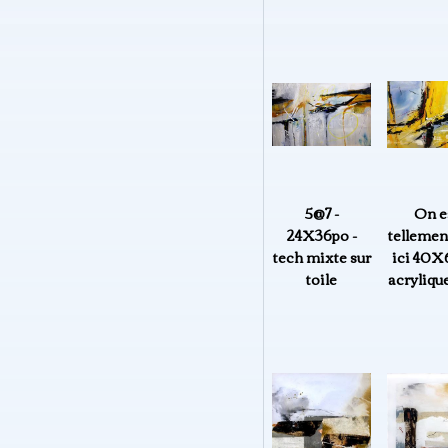
5@7 -
On e
24X36po -
tellemen
tech mixte sur
ici 40
toile
acrylique