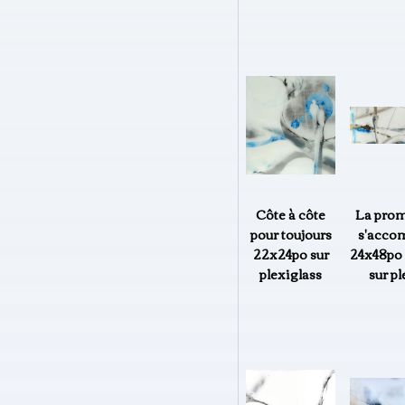
Côte à côte
La pro
pour toujours
s'accom
22x24po sur
24x48po 
plexiglass
sur pl