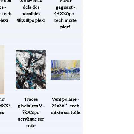
de nos
S'élever au
Partir
s -
delà des
gagnant -
 tech
possibles
48X20po -
lexi
48X18po plexi
tech mixte
plexi
nir
Traces
Vent polaire -
 48X4
glaciaires V -
24x36 " - tech
es
72X51po
mixte sur toile
acrylique sur
toile