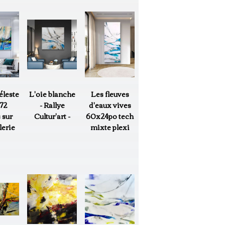
éleste
L'oie blanche
Les fleuves
72
- Rallye
d'eaux vives
 sur
Cultur'art -
60x24po tech
lerie
mixte plexi