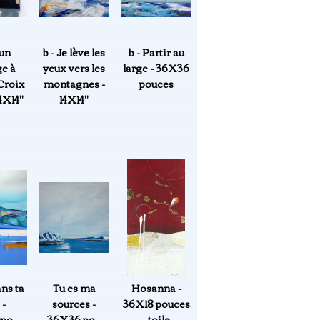
'un
b - Je lève les
b - Partir au
e à
yeux vers les
large - 36X36
 Croix
montagnes -
pouces
4X14"
14X14"
ns ta
Tu es ma
Hosanna -
 -
sources -
36X18 pouces
po -
36X36 po -
- toile