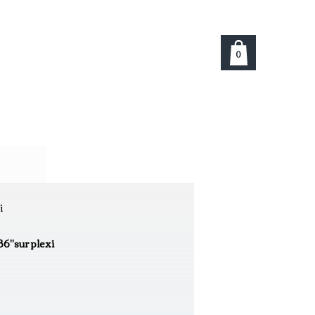
0
s
i
36"sur plexi