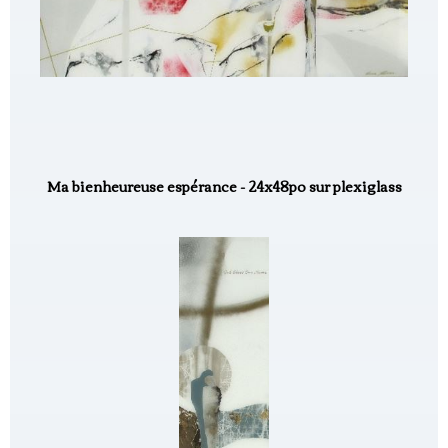
Ma bienheureuse espérance - 24x48po sur plexiglass