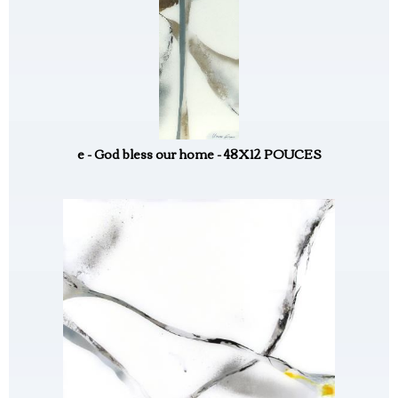
e - God bless our home - 48X12 POUCES