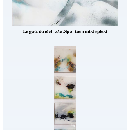
Le goût du ciel - 24x24po - tech mixte plexi