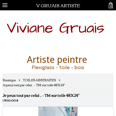
V GRUAIS ARTISTE
0
Viviane Gruais
Artiste peintre
Plexiglass - toile - bois
Boutique
TOILES ABSTRAITES
Je peux tout par celui .. - TM sur toile 48X24"
Je peux tout par celui .. - TM sur toile 48X24"
1 900,00 $