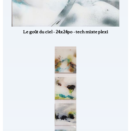
Le goût du ciel - 24x24po - tech mixte plexi