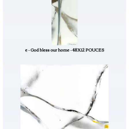
e - God bless our home - 48X12 POUCES