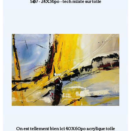
5@7 - 24X36po - tech mixte sur toile
On est tellement bien ici 40X60po acrylique toile