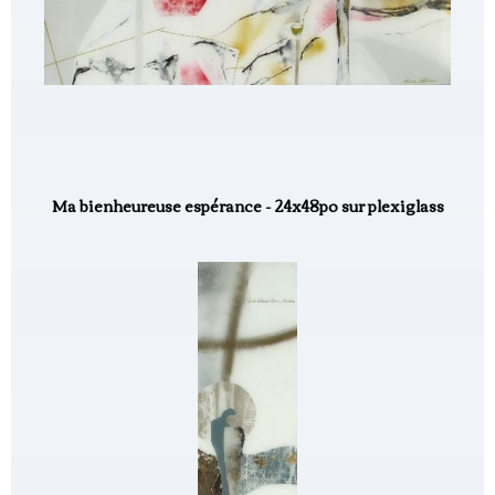
Ma bienheureuse espérance - 24x48po sur plexiglass