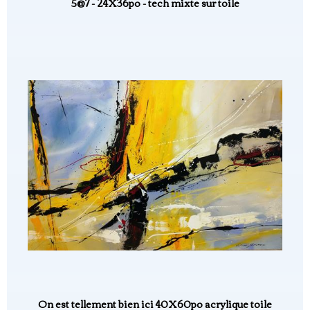
5@7 - 24X36po - tech mixte sur toile
On est tellement bien ici 40X60po acrylique toile