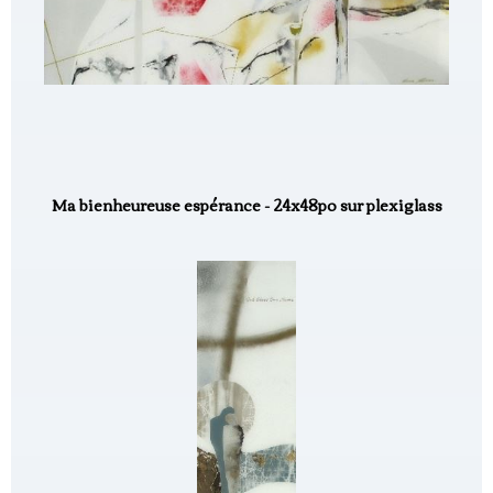
Ma bienheureuse espérance - 24x48po sur plexiglass