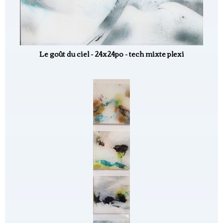
Le goût du ciel - 24x24po - tech mixte plexi