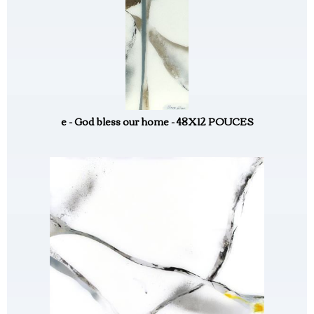
e - God bless our home - 48X12 POUCES