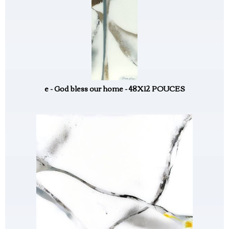
e - God bless our home - 48X12 POUCES