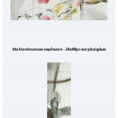
Ma bienheureuse espérance - 24x48po sur plexiglass