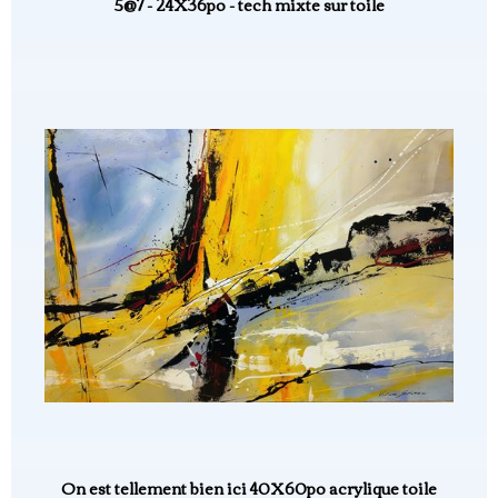
5@7 - 24X36po - tech mixte sur toile
On est tellement bien ici 40X60po acrylique toile