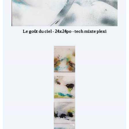
Le goût du ciel - 24x24po - tech mixte plexi